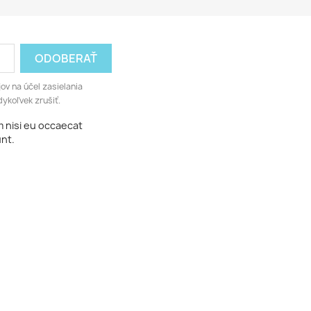
v na účel zasielania
ykoľvek zrušiť.
m nisi eu occaecat
unt.