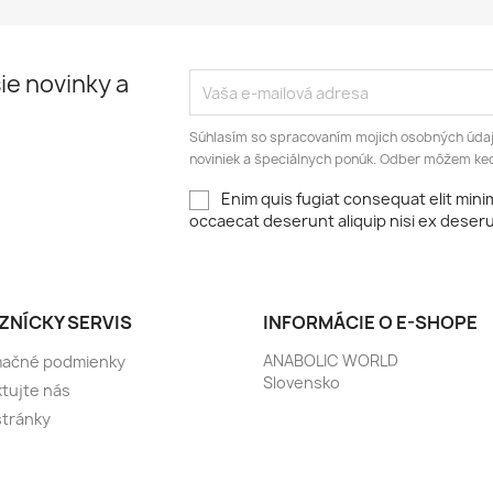
ie novinky a
Súhlasím so spracovaním mojich osobných údajo
noviniek a špeciálnych ponúk. Odber môžem ked
Enim quis fugiat consequat elit mini
occaecat deserunt aliquip nisi ex deser
ZNÍCKY SERVIS
INFORMÁCIE O E-SHOPE
ANABOLIC WORLD
mačné podmienky
Slovensko
tujte nás
tránky