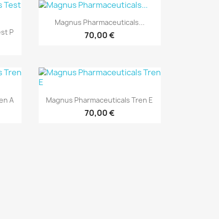
Rýchly náhľad

Magnus Pharmaceuticals...
st P
70,00 €
Rýchly náhľad

en A
Magnus Pharmaceuticals Tren E
70,00 €