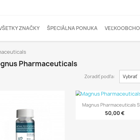
VŠETKY ZNAČKY
ŠPECIÁLNA PONUKA
VEĽKOOBCH
aceuticals
gnus Pharmaceuticals
Zoradiť podľa:
Vybrať
Rýchly náhľad

Magnus Pharmaceuticals S
50,00 €