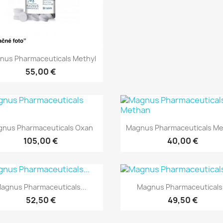
Rýchly náhľad

nus Pharmaceuticals Methyl
55,00 €
Rýchly náhľad
Rýchly náhľad


nus Pharmaceuticals Oxan
Magnus Pharmaceuticals M
105,00 €
40,00 €
Rýchly náhľad
Rýchly náhľad


agnus Pharmaceuticals...
Magnus Pharmaceuticals.
52,50 €
49,50 €