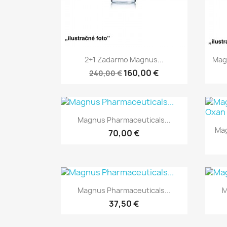
Rýchly náhľad

2+1 Zadarmo Magnus...
Mag
160,00 €
240,00 €
Rýchly náhľad

Magnus Pharmaceuticals...
Mag
70,00 €
Rýchly náhľad

Magnus Pharmaceuticals...
M
37,50 €