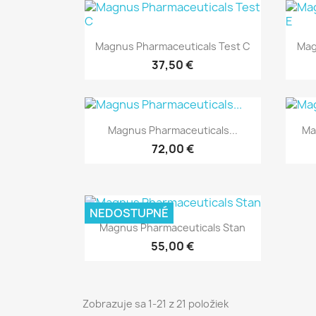
Rýchly náhľad

Magnus Pharmaceuticals Test C
Mag
37,50 €
Rýchly náhľad

Magnus Pharmaceuticals...
Ma
72,00 €
NEDOSTUPNÉ
Rýchly náhľad

Magnus Pharmaceuticals Stan
55,00 €
Zobrazuje sa 1-21 z 21 položiek