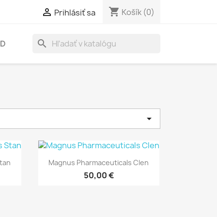
shopping_cart

Košík
(0)
Prihlásiť sa
search
OD

Rýchly náhľad

tan
Magnus Pharmaceuticals Clen
50,00 €