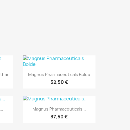
Rýchly náhľad

ethan
Magnus Pharmaceuticals Bolde
52,50 €
Rýchly náhľad

..
Magnus Pharmaceuticals...
37,50 €