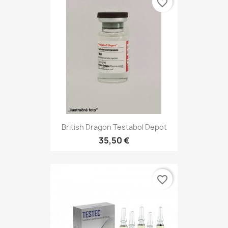
favorite_border
British Dragon Testabol Depot
35,50 €
favorite_border