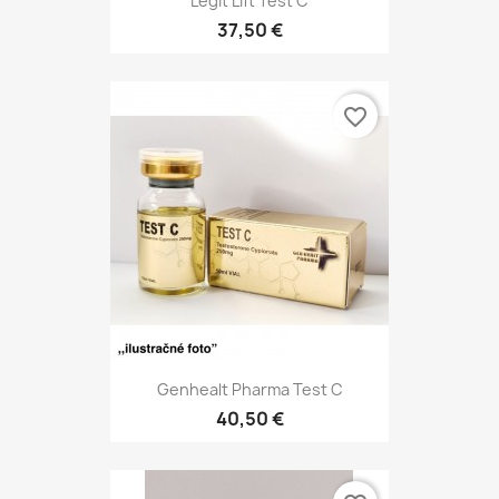
Legit Lift Test C
37,50 €
favorite_border
Genhealt Pharma Test C
40,50 €