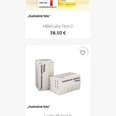
M&M Labs Test C
38,50 €
favorite_border