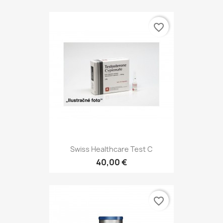
favorite_border
Swiss Healthcare Test C
40,00 €
favorite_border