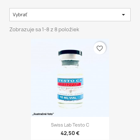

Vybrať
Zobrazuje sa 1-8 z 8 položiek
favorite_border
Swiss Lab Testo C
42,50 €