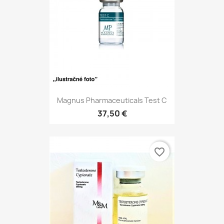
Magnus Pharmaceuticals Test C
37,50 €
favorite_border