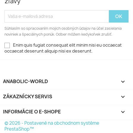
zľavy
Súhlasím so spracovaním mojich osobných údajov na účel zasielania
noviniek a špeciálnych ponúk. Odber môžem kedykoľvek zrušiť.
Enim quis fugiat consequat elit minim nisi eu occaecat
occaecat deserunt aliquip nisi ex deserunt.
ANABOLIC-WORLD

ZÁKAZNÍCKY SERVIS

INFORMÁCIE O E-SHOPE
keyboard_arrow_down
© 2026 - Postavené na obchodnom systéme
PrestaShop™